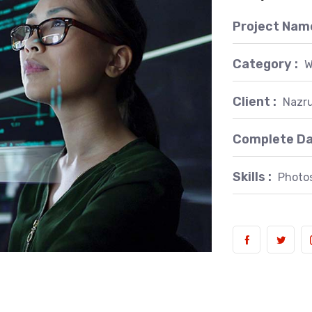
Project Name
Category :
W
Client :
Nazru
Complete Da
Skills :
Photos