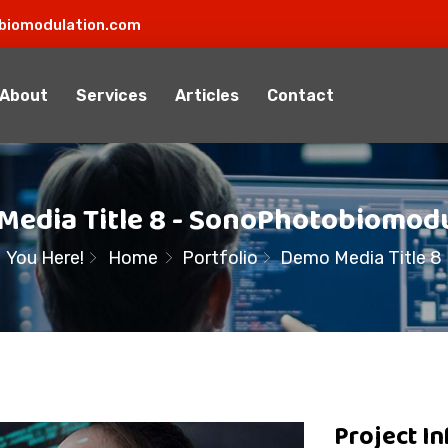
biomodulation.com
About
Services
Articles
Contact
edia Title 8 - SonoPhotobiomod
You Here!
Home
Portfolio
Demo Media Title 8
Project I