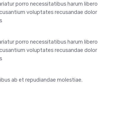
riatur porro necessitatibus harum libero
 accusantium voluptates recusandae dolor
s
riatur porro necessitatibus harum libero
 accusantium voluptates recusandae dolor
s
ribus ab et repudiandae molestiae.